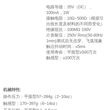
电路等级：35V（DC），
100mA，1W
接触电阻：10Ω~500Ω（根据引
出线长度及材料的不同而变化）
绝缘阻抗：100MΩ 100V
介质耐压：250V Rms(50-60Hz
1min)测试后无击穿、飞弧现象
触点抖动时间：≤5ms
使用寿命：平面型≥500万次
触感型：≥100万次
机械特性:
操作压力：平面型57~284g（2~10oz）
触感型：170~397g（6~14oz）