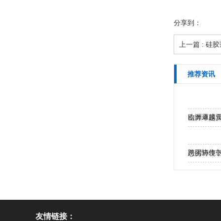
分享到：
上一篇 : 硅
推荐资讯
欧洲薄膜
山奔卓越
认可…
跨国协作
恶劣环境
友情链接：