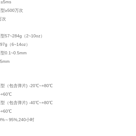
≤5ms
型≥500万次
万次
7~284g（2~10oz）
97g（6~14oz）
0.1~0.5mm
.5mm
（包含弹片) -20℃~+80℃
+60℃
（包含弹片) -40℃~+80℃
+60℃
0%～95%,240小时