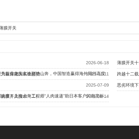
胶薄膜开关
2026-06-18
薄膜开关十
开关行业龙头实地到访山奔，中国智造赢得海外同行高度
实力赢得德国名企盛赞…
2025-11-11
跨越十二载
2025-07-09
恶劣环境下
创速度！上海山奔工程师“人肉速递”助日本客户闪电竞标…
下的膜开关技术（二）…
2025-02-14